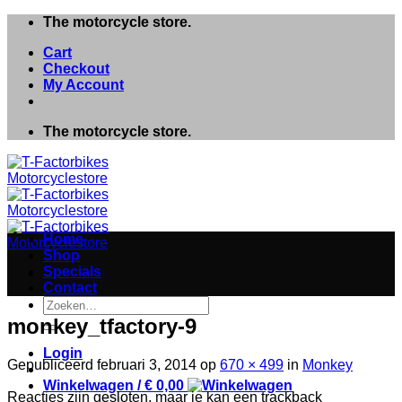
Ga
The motorcycle store.
naar
Cart
inhoud
Checkout
My Account
The motorcycle store.
Home
Shop
Specials
Contact
Zoeken
naar:
monkey_tfactory-9
Login
Gepubliceerd
februari 3, 2014
op
670 × 499
in
Monkey
Winkelwagen /
€
0,00
Reacties zijn gesloten, maar je kan een trackback