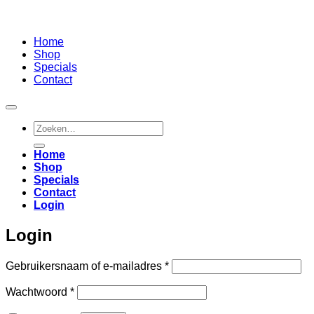
Home
Shop
Specials
Contact
Zoeken
naar:
Home
Shop
Specials
Contact
Login
Login
Vereist
Gebruikersnaam of e-mailadres
*
Vereist
Wachtwoord
*